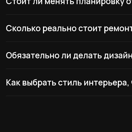
Стоит ли менять планировку 
Сколько реально стоит ремон
Обязательно ли делать дизай
Задать в
Как выбрать стиль интерьера, 
Оставьте свой вопрос и контактные данн