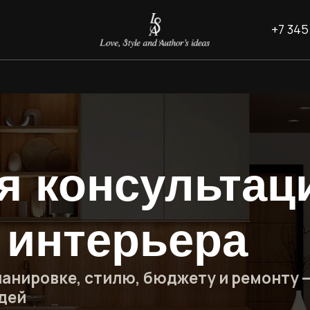
+7 345 238 78 52
 консультация
интерьера
овке, стилю, бюджету и ремонту —
ром