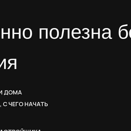
но полезна бесп
я
И ДОМА
 С ЧЕГО НАЧАТЬ