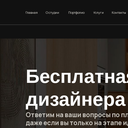
Главная
О студии
Портфолио
Услуги
Контакты
Бесплатная
дизайнера 
Ответим на ваши вопросы по планир
даже если вы только на этапе идей
20–30 минут живого общения с дизайне