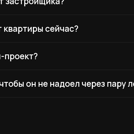
от застройщика?
т квартиры сейчас?
н-проект?
опрос дизай
чтобы он не надоел через пару л
ые и получите бесплатную консультацию без навязывания услуг.
+7
Получит