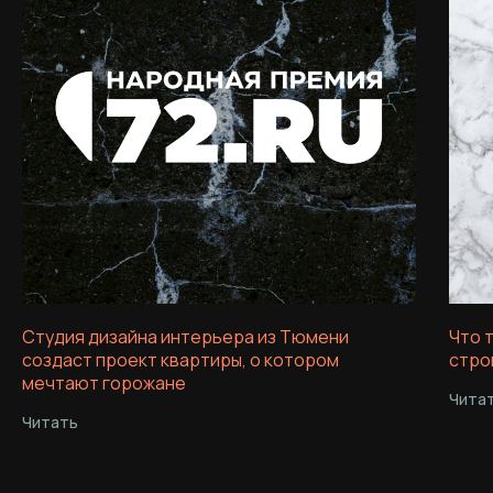
Студия дизайна интерьера из Тюмени
Что 
создаст проект квартиры, о котором
стро
мечтают горожане
Чита
Читать