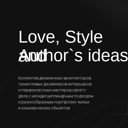
Love, Style
Author`s idea
and
Коллектив динамичных архитекторов,
талантливых дизайнеров интерьеров
и первоклассных мастеров своего
дела с междисциплинарным подходом
и разнообразным портфолио жилых
и коммерческих объектов