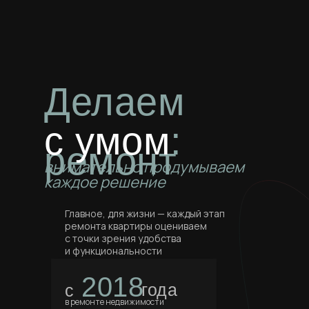
Делаем
с умом
:
ремонт
внимательно продумываем
каждое решение
Главное, для жизни — каждый этап
ремонта квартиры оцениваем
с точки зрения удобства
и функциональности
2018
года
с
в ремонте недвижимости