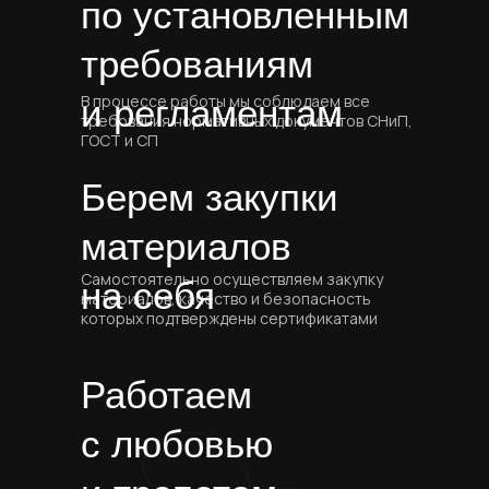
по установленным
требованиям
В процессе работы мы соблюдаем все
и регламентам
требования нормативных документов СНиП,
ГОСТ и СП
Берем закупки
материалов
Самостоятельно осуществляем закупку
на себя
материалов, качество и безопасность
которых подтверждены сертификатами
Работаем
с любовью