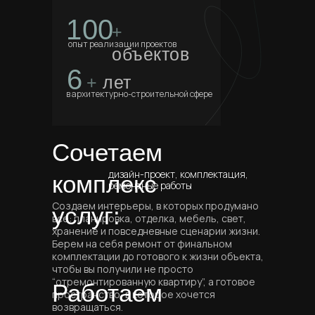
100
+
опыт реализации проектов
объектов
6
+
лет
в архитектурно-строительной сфере
Сочетаем
дизайн-проект, комплектация,
комплекс
ремонтные работы
Создаем интерьеры, в которых продумано
услуг:
все: планировка, отделка, мебель, свет,
хранение и повседневные сценарии жизни.
Берем на себя ремонт от финальном
комплектации до готового к жизни объекта,
чтобы вы получили не просто
“отремонтированную квартиру”, а готовое
Работаем
пространство, в которое хочется
возвращаться.